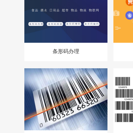
条形码办理