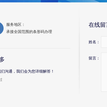
在线留
服务地区：
承接全国范围的条形码办理
姓名：
留言：
多
我们沟通，我们会为您详细解答！
过