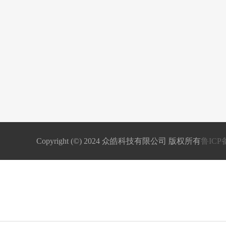
微信
15552082562
Copyright (©) 2024 众皓科技有限公司 版权所有
鲁ICP备