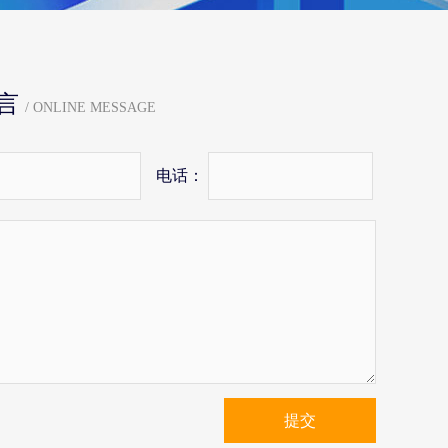
言
/ ONLINE MESSAGE
电话：
提交