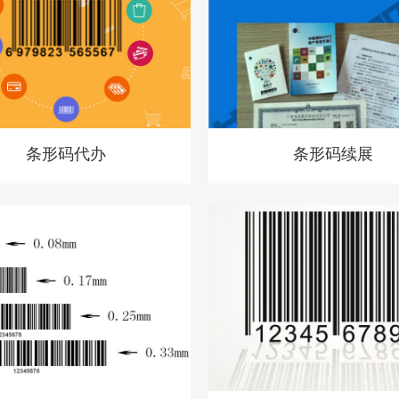
条形码代办
条形码续展