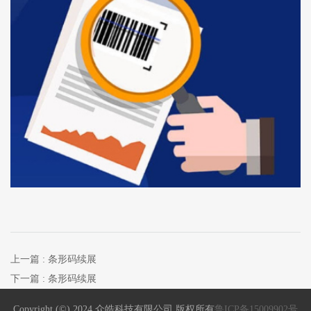
上一篇
: 条形码续展
下一篇
: 条形码续展
Copyright (©) 2024 众皓科技有限公司 版权所有
鲁ICP备15009902号